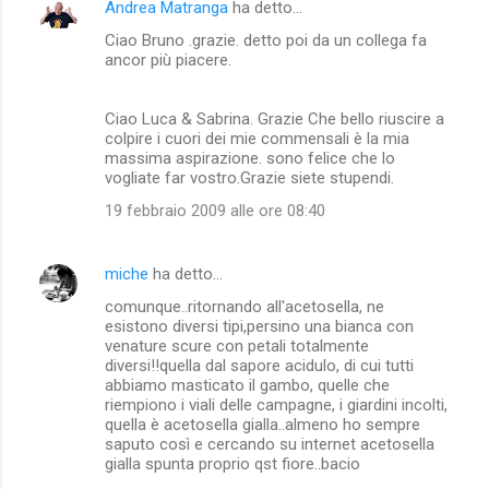
Andrea Matranga
ha detto…
Ciao Bruno .grazie. detto poi da un collega fa
ancor più piacere.
Ciao Luca & Sabrina. Grazie Che bello riuscire a
colpire i cuori dei mie commensali è la mia
massima aspirazione. sono felice che lo
vogliate far vostro.Grazie siete stupendi.
19 febbraio 2009 alle ore 08:40
miche
ha detto…
comunque..ritornando all'acetosella, ne
esistono diversi tipi,persino una bianca con
venature scure con petali totalmente
diversi!!quella dal sapore acidulo, di cui tutti
abbiamo masticato il gambo, quelle che
riempiono i viali delle campagne, i giardini incolti,
quella è acetosella gialla..almeno ho sempre
saputo così e cercando su internet acetosella
gialla spunta proprio qst fiore..bacio