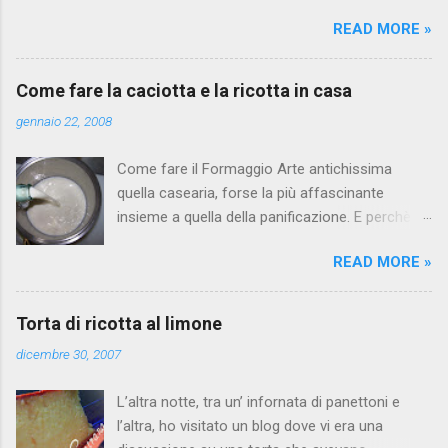
per far si che questa festa sia unica e
READ MORE »
indimenticabile in modo da poter portare sempre
con me il ricordo di questa tappa fondamentale
per un uomo. Siete liberi di proporre tutto quello
Come fare la caciotta e la ricotta in casa
che vi passa per la testa...Altrimenti che festa
gennaio 22, 2008
è??? Io amo le feste "a sorpresa"!!!!!
Come fare il Formaggio Arte antichissima
quella casearia, forse la più affascinante
insieme a quella della panificazione. E perchè
entrambe hanno sempre avuto importanza di
READ MORE »
carattere storico e religioso, e perchè la
complessità della loro realizzazione le hanno
rese tali. Nonostante ciò, esiste la possibilità
Torta di ricotta al limone
realizzare un buon formaggio anche in casa,
dicembre 30, 2007
senza pretendere di poter eguagliare il lavoro
dei grandi maestri caseari. In questa rubrica
L’altra notte, tra un’ infornata di panettoni e
dedicheremo uno spazio alla tecnica di
l’altra, ho visitato un blog dove vi era una
lavorazione della “caciotta” e della “ricotta”.