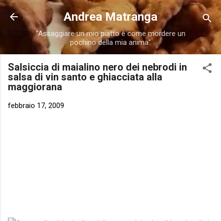
Passa ai contenuti principali
Andrea Matranga
"Assaggiare un mio piatto è come mordere un
pochino della mia anima"
Salsiccia di maialino nero dei nebrodi in
salsa di vin santo e ghiacciata alla
maggiorana
febbraio 17, 2009