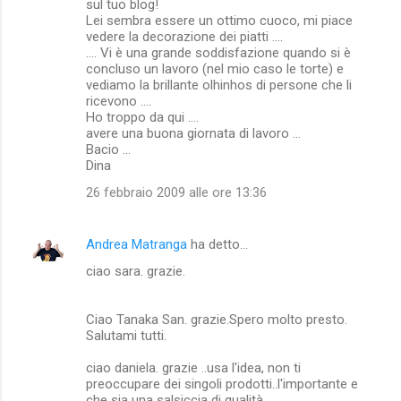
sul tuo blog!
Lei sembra essere un ottimo cuoco, mi piace
vedere la decorazione dei piatti ....
.... Vi è una grande soddisfazione quando si è
concluso un lavoro (nel mio caso le torte) e
vediamo la brillante olhinhos di persone che li
ricevono ....
Ho troppo da qui ....
avere una buona giornata di lavoro ...
Bacio ...
Dina
26 febbraio 2009 alle ore 13:36
Andrea Matranga
ha detto…
ciao sara. grazie.
Ciao Tanaka San. grazie.Spero molto presto.
Salutami tutti.
ciao daniela. grazie ..usa l'idea, non ti
preoccupare dei singoli prodotti..l'importante e
che sia una salsiccia di qualità.