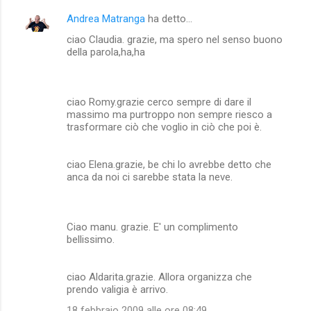
Andrea Matranga
ha detto…
ciao Claudia. grazie, ma spero nel senso buono
della parola,ha,ha
ciao Romy.grazie cerco sempre di dare il
massimo ma purtroppo non sempre riesco a
trasformare ciò che voglio in ciò che poi è.
ciao Elena.grazie, be chi lo avrebbe detto che
anca da noi ci sarebbe stata la neve.
Ciao manu. grazie. E' un complimento
bellissimo.
ciao Aldarita.grazie. Allora organizza che
prendo valigia è arrivo.
18 febbraio 2009 alle ore 08:49