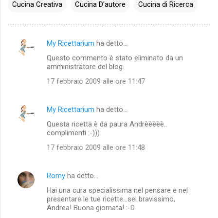
Cucina Creativa
Cucina D'autore
Cucina di Ricerca
My Ricettarium
ha detto…
C
Questo commento è stato eliminato da un
o
amministratore del blog.
m
17 febbraio 2009 alle ore 11:47
m
e
My Ricettarium
ha detto…
n
Questa ricetta è da paura Andrèèèèè..
t
complimenti :-)))
i
17 febbraio 2009 alle ore 11:48
Romy
ha detto…
Hai una cura specialissima nel pensare e nel
presentare le tue ricette...sei bravissimo,
Andrea! Buona giornata! :-D