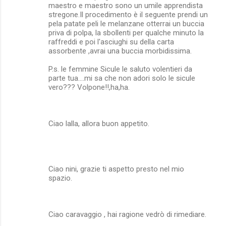
maestro e maestro sono un umile apprendista
stregone.Il procedimento è il seguente prendi un
pela patate peli le melanzane otterrai un buccia
priva di polpa, la sbollenti per qualche minuto la
raffreddi e poi l'asciughi su della carta
assorbente ,avrai una buccia morbidissima.
P.s. le femmine Sicule le saluto volentieri da
parte tua....mi sa che non adori solo le sicule
vero??? Volpone!!,ha,ha.
Ciao lalla, allora buon appetito.
Ciao nini, grazie ti aspetto presto nel mio
spazio.
Ciao caravaggio , hai ragione vedrò di rimediare.