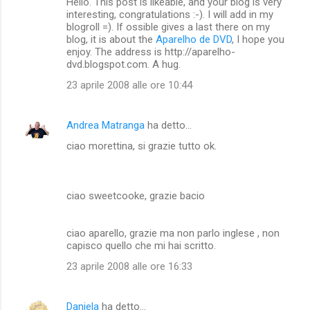
Hello. This post is likeable, and your blog is very
interesting, congratulations :-). I will add in my
blogroll =). If ossible gives a last there on my
blog, it is about the
Aparelho de DVD
, I hope you
enjoy. The address is http://aparelho-
dvd.blogspot.com. A hug.
23 aprile 2008 alle ore 10:44
Andrea Matranga
ha detto…
ciao morettina, si grazie tutto ok.
ciao sweetcooke, grazie bacio
ciao aparello, grazie ma non parlo inglese , non
capisco quello che mi hai scritto.
23 aprile 2008 alle ore 16:33
Daniela
ha detto…