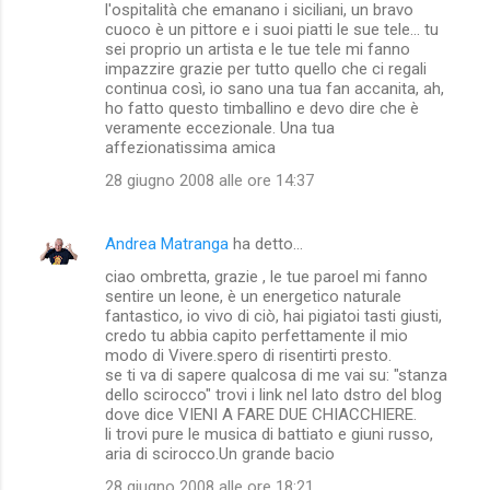
l'ospitalità che emanano i siciliani, un bravo
cuoco è un pittore e i suoi piatti le sue tele... tu
sei proprio un artista e le tue tele mi fanno
impazzire grazie per tutto quello che ci regali
continua così, io sano una tua fan accanita, ah,
ho fatto questo timballino e devo dire che è
veramente eccezionale. Una tua
affezionatissima amica
28 giugno 2008 alle ore 14:37
Andrea Matranga
ha detto…
ciao ombretta, grazie , le tue paroel mi fanno
sentire un leone, è un energetico naturale
fantastico, io vivo di ciò, hai pigiatoi tasti giusti,
credo tu abbia capito perfettamente il mio
modo di Vivere.spero di risentirti presto.
se ti va di sapere qualcosa di me vai su: "stanza
dello scirocco" trovi i link nel lato dstro del blog
dove dice VIENI A FARE DUE CHIACCHIERE.
li trovi pure le musica di battiato e giuni russo,
aria di scirocco.Un grande bacio
28 giugno 2008 alle ore 18:21