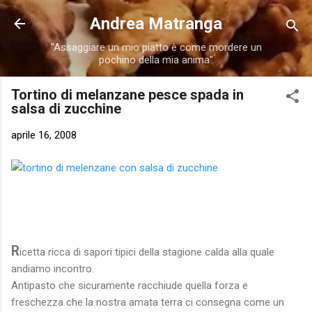
Passa ai contenuti principali
Andrea Matranga
"Assaggiare un mio piatto è come mordere un
pochino della mia anima"
Tortino di melanzane pesce spada in
salsa di zucchine
aprile 16, 2008
R
icetta ricca di sapori tipici della stagione calda alla quale
andiamo incontro.
Antipasto che sicuramente racchiude quella forza e
freschezza che la nostra amata terra ci consegna come un