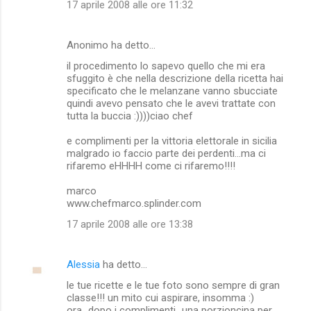
17 aprile 2008 alle ore 11:32
Anonimo ha detto…
il procedimento lo sapevo quello che mi era
sfuggito è che nella descrizione della ricetta hai
specificato che le melanzane vanno sbucciate
quindi avevo pensato che le avevi trattate con
tutta la buccia :))))ciao chef
e complimenti per la vittoria elettorale in sicilia
malgrado io faccio parte dei perdenti...ma ci
rifaremo eHHHH come ci rifaremo!!!!
marco
www.chefmarco.splinder.com
17 aprile 2008 alle ore 13:38
Alessia
ha detto…
le tue ricette e le tue foto sono sempre di gran
classe!!! un mito cui aspirare, insomma :)
ora...dopo i complimenti...una porzioncina per