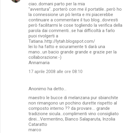
ciao..domani parto per la mia
"avventura"...porterò con me il portatile...però ho
la connessione un pò lenta e mi piacerebbe
continuare a commentare il tuo blog...dovresti
però facilitarmi le cose togliendo la verifica della
parola dai commenti...se hai difficoltà a farlo
puoi rivolgerti a
Tatiana..http://lytah.blogspot.com/
lei lo ha fatto e sicuramente ti darà una
mano...un bacio grande grande e grazie per la
collaborazione:-)
Annamaria
17 aprile 2008 alle ore 08:10
Anonimo ha detto…
maestro le bucce di melanzana pur sbianchite
non rimangono un pochino durette rispetto al
composto interno ?? da provare.... grande
tradizione sicula...complimenti vino consigliato
direi....Vermentino, Bianco Salaparuta, Inzolia
Cataratto
marco