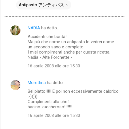
Antipasto アンティパスト
NADIA
ha detto…
C
Accidenti che bontà!
o
Ma più che come un antipasto lo vedrei come
m
un secondo sano e completo.
I miei complimenti anche per questa ricetta.
m
Nadia - Alte Forchette -
e
16 aprile 2008 alle ore 15:30
n
t
Morettina
ha detto…
i
Bel piatto!!!!! E poi non eccessivamente calorico
;-)))))
Complimenti allo chef....
bacino zuccheroso!!!!!!!
16 aprile 2008 alle ore 15:30