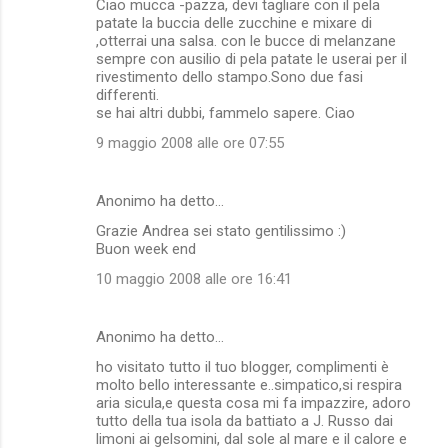
Ciao mucca -pazza, devi tagliare con il pela
patate la buccia delle zucchine e mixare di
,otterrai una salsa. con le bucce di melanzane
sempre con ausilio di pela patate le userai per il
rivestimento dello stampo.Sono due fasi
differenti.
se hai altri dubbi, fammelo sapere. Ciao
9 maggio 2008 alle ore 07:55
Anonimo ha detto…
Grazie Andrea sei stato gentilissimo :)
Buon week end
10 maggio 2008 alle ore 16:41
Anonimo ha detto…
ho visitato tutto il tuo blogger, complimenti è
molto bello interessante e..simpatico,si respira
aria sicula,e questa cosa mi fa impazzire, adoro
tutto della tua isola da battiato a J. Russo dai
limoni ai gelsomini, dal sole al mare e il calore e