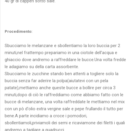
40 gr di capperi sotto sale.
Procedimento:
Sbucciamo le melanzane e sbollentiamo la loro buccia per 2
minuti,nel frattempo prepariamo in una ciotole dell'acqua e
ghiaccio dove andremo a raffreddare le bucce.Una volta fredde
le adagiamo su della carta assorbente.
Sbucciamo le zucchine stando ben attenti a togliere solo la
buccia senza far aderire la polpa(aiutatevi con un pela
patate),mettiamo anche queste bucce a bollire per circa 3
minuti,dopo di ciò le raffreddiamo come abbiamo fatto con le
bucce di melanzane, una volta raffreddate le mettiamo nel mix
con un pò d'olio extra vergine sale e pepe frullando il tutto per
bene.A parte incidiamo a croce i pomodori,
sbollentiamoli,priviamoli dei semi e ricaviamone dei filetti i quali
andremo a tagliare a quadrucci.