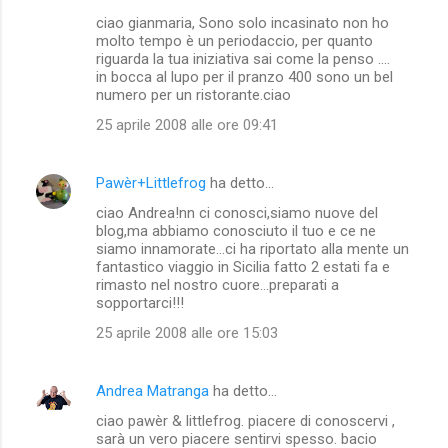
ciao gianmaria, Sono solo incasinato non ho
molto tempo è un periodaccio, per quanto
riguarda la tua iniziativa sai come la penso ....
in bocca al lupo per il pranzo 400 sono un bel
numero per un ristorante.ciao
25 aprile 2008 alle ore 09:41
Pawèr+Littlefrog
ha detto…
ciao Andrea!nn ci conosci,siamo nuove del
blog,ma abbiamo conosciuto il tuo e ce ne
siamo innamorate...ci ha riportato alla mente un
fantastico viaggio in Sicilia fatto 2 estati fa e
rimasto nel nostro cuore...preparati a
sopportarci!!!
25 aprile 2008 alle ore 15:03
Andrea Matranga
ha detto…
ciao pawèr & littlefrog. piacere di conoscervi ,
sarà un vero piacere sentirvi spesso. bacio